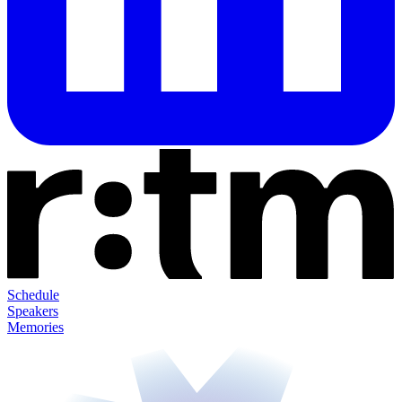
Schedule
Speakers
Memories