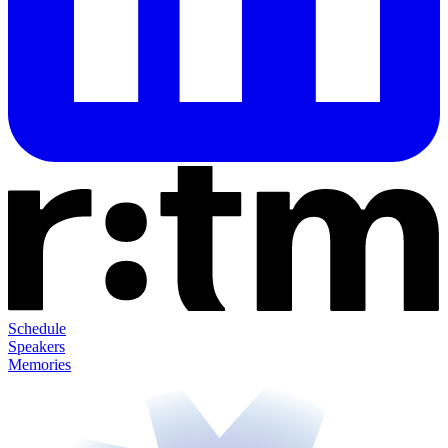
Schedule
Speakers
Memories